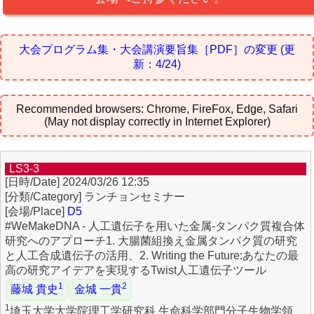
大会プログラム集・大会講演要旨集［PDF］の変更
(更
新：4/24)
Recommended browsers: Chrome, FireFox, Edge, Safari
(May not display correctly in Internet Explorer)
LS3-3
2024/03/26 12:35
ランチョンセミナー
D5
#WeMakeDNA - 人工遺伝子を用いた金属-タンパク質複合体
研究へのアプローチ1. 大腸菌組換え金属タンパク質の研究
と人工合成遺伝子の活用、2. Writing the Future:あなたの最
高の研究アイデアを実現するTwist人工遺伝子ツール
1
2
藤城 貴史
金城 一貴
1
埼玉大学大学院理工学研究科 生命科学部門分子生物学領