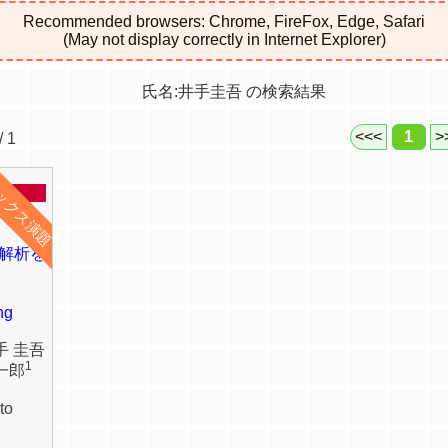
Recommended browsers: Chrome, FireFox, Edge, Safari
(May not display correctly in Internet Explorer)
氏名:井手圭吾 の検索結果
<<<
1
>
/ 1
量解析を
ng
手 圭吾
1
一郎
to