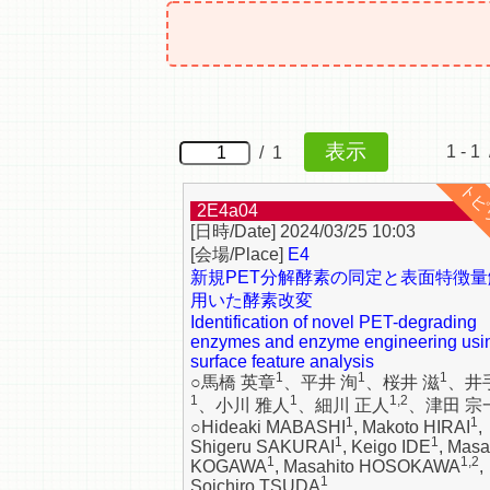
1 - 1 
/ 1
2E4a04
2024/03/25 10:03
E4
新規PET分解酵素の同定と表面特徴
用いた酵素改変
Identification of novel PET-degrading
enzymes and enzyme engineering usi
surface feature analysis
1
1
1
○馬橋 英章
、平井 洵
、桜井 滋
、井
1
1
1,2
、小川 雅人
、細川 正人
、津田 宗
1
1
○Hideaki MABASHI
, Makoto HIRAI
,
1
1
Shigeru SAKURAI
, Keigo IDE
, Masa
1
1,2
KOGAWA
, Masahito HOSOKAWA
,
1
Soichiro TSUDA