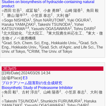
Studies on biosynthesis of hydrazide-containing natural
product
1
1
1
1
○西田 壮吾
、成冨 駿
、小倉 勇輝
、山崎 陽香
、角田 毅
2
3,4
2
2
、勝山 陽平
、小笠原 泰志
、大利 徹
1
1
1
○Sogo NISHIDA
, Shun NARUTOMI
, Yuki OGURA
,
1
2
Haruka YAMAZAKI
, Takeshi TSUNODA
, Yohei
3,4
2
2
KATSUYAMA
, Yasushi OGASAWARA
, Tohru DAIRI
1
2
3
4
北大院総化、
北大院工、
東大院農生科応生工、
東大・微
生物イノベ連携機構
1
2
Grad. Sch. Chem. Sci. Eng., Hokkaido Univ.,
Grad. Sch.
3
Eng., Hokkaido Univ.,
Grad. Sch. of Agric. and Life Sci., The
4
Univ. of Tokyo,
CRIIM, The Univ. of Tokyo
3E3p05
2024/03/26 14:34
E3
プロテアソーム阻害剤の生合成研究
Biosynthetic Study of Proteasome Inhibitor
1
2
2
1
○角田 毅
、古村 淳吉
、山崎 陽香
、小笠原 泰志
、大利 徹
1
1
2
○Takeshi TSUNODA
, Shunkichi FURUMURA
, Haruka
2
1
1
YAMAZAKI
, Yasushi OGASAWARA
, Tohru DAIRI