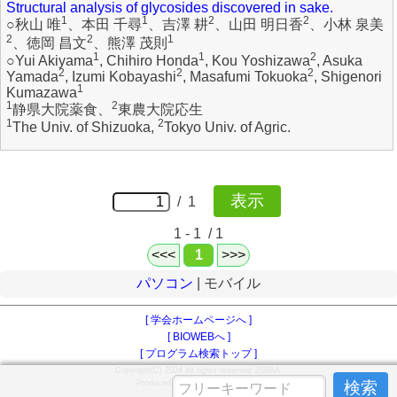
Structural analysis of glycosides discovered in sake.
1
1
2
2
○秋山 唯
、本田 千尋
、吉澤 耕
、山田 明日香
、小林 泉美
2
2
1
、徳岡 昌文
、熊澤 茂則
1
1
2
○Yui Akiyama
, Chihiro Honda
, Kou Yoshizawa
, Asuka
2
2
2
Yamada
, Izumi Kobayashi
, Masafumi Tokuoka
, Shigenori
1
Kumazawa
1
2
静県大院薬食、
東農大院応生
1
2
The Univ. of Shizuoka,
Tokyo Univ. of Agric.
/ 1
1 - 1 / 1
<<<
1
>>>
パソコン
| モバイル
[ 学会ホームページへ ]
[ BIOWEBへ ]
[ プログラム検索トップ ]
Copyright(C) 2024 All rights reserved JSBBA.
Produced by DYNACOM Co.,Ltd.