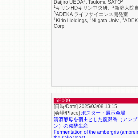
2
2
Daijiro UEDA
, Tsutomu SATO
1
2
キリンHDキリン中央研、
新潟大院
3
ADEKA ライフサイエンス開発室
1
2
3
Kirin Holdings,
Niigata Univ.,
ADEK
Corp.
5E009
2025/03/08 13:15
ポスター・展示会場
清酒酵母を宿主とした龍涎香（アンブ
ン）の発酵生産
Fermentation of the ambergris (ambrein
the sake yeast