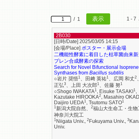
1 - 7 
/ 1
2B030
2025/03/05 14:15
ポスター・展示会場
二機能性酵素に着目した枯草菌由来新
プレン合成酵素の探索
Search for Novel Bifunctional Isoprene
Synthases from
Bacillus subtilis
1
1
2
○岩片 奨悟
、田﨑 英祐
、広岡 和丈
3
1
1
正弘
、上田 大次郎
、佐藤 努
1
1
○Shogo IWAKATA
, Eisuke TASAKI
,
2
Kazutake HIROOKA
, Masahiro OKA
1
1
Daijiro UEDA
, Tsutomu SATO
1
2
新潟大院自然、
福山大生命工・生物
神奈川大院工
1
2
3
Niigata Univ.,
Fukuyama Univ.,
Kan
Univ.