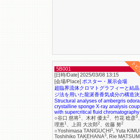
5B001
2025/03/08 13:15
ポスター・展示会場
超臨界流体クロマトグラフィーと結晶
ジ法を用いた龍涎香香気成分の構造決
Structural analyses of ambergris odora
crystalline sponge X-ray analysis coup
with supercritical fluid chromatography
1
2
3
○谷口 慈将
、木村 優太
、竹花 稔彦
1
2
2
理恵
、上田 大次郎
、佐藤 努
1
○Yoshimasa TANIGUCHI
, Yuta KIM
3
Toshihiko TAKEHANA
, Rie MATSU