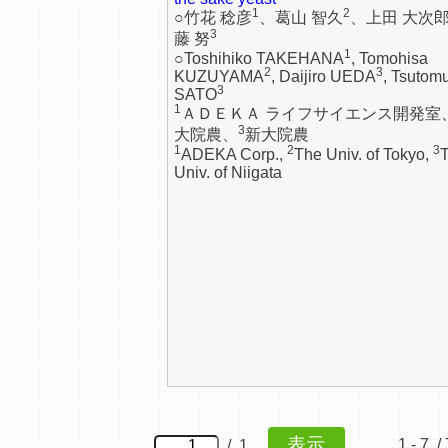
1
2
○竹花 稔彦
、葛山 智久
、上田 大次
3
藤 努
1
○Toshihiko TAKEHANA
, Tomohisa
2
3
KUZUYAMA
, Daijiro UEDA
, Tsutom
3
SATO
1
ＡＤＥＫＡ ライフサイエンス開発室
3
大院農、
新大院農
1
2
3
ADEKA Corp.,
The Univ. of Tokyo,
Univ. of Niigata
1 - 7 / 
/ 1