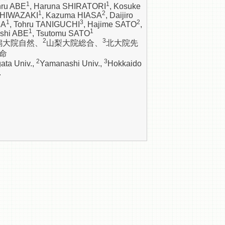
1
1
hru ABE
, Haruna SHIRATORI
, Kosuke
1
2
HIWAZAKI
, Kazuma HIASA
, Daijiro
1
3
2
DA
, Tohru TANIGUCHI
, Hajime SATO
,
1
1
shi ABE
, Tsutomu SATO
2
3
潟大院自然、
山梨大院総合、
北大院先
命
2
3
gata Univ.,
Yamanashi Univ.,
Hokkaido
.