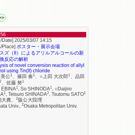
>>
056
2025/03/07 14:15
ポスター・展示会場
スズ（II）によるアリルアルコールの新
換反応の解析
ysis of novel conversion reaction of allyl
ol using Tin(II) chloride
1
1
1
 美公
、篠田 奏
、○上田 大次郎
、品田
2
1
、佐藤 努
1
1
u EBINA
, So SHINODA
, ○Daijiro
1
2
1
DA
, Tetsuro SHINADA
, Tsutomu SATO
2
潟大農、
阪公大院理
2
gata Univ.,
Osaka Metropolitan Univ.