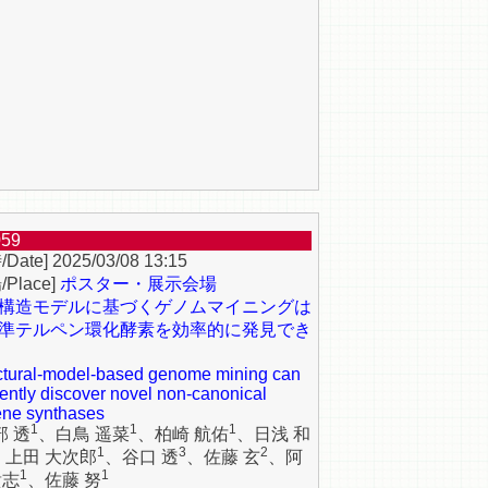
059
2025/03/08 13:15
ポスター・展示会場
構造モデルに基づくゲノムマイニングは
準テルペン環化酵素を効率的に発見でき
ctural-model-based genome mining can
ciently discover novel non-canonical
ene synthases
1
1
1
部 透
、白鳥 遥菜
、柏崎 航佑
、日浅 和
1
3
2
、上田 大次郎
、谷口 透
、佐藤 玄
、阿
1
1
貴志
、佐藤 努