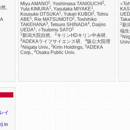
1
2
Miyu AMANO
, Yoshimasa TANIGUCHI
,
○To
自然、
1
1
Yuta KIMURA
, Yasutaka MIYAKE
,
KAS
1
1
Kousuke OTSUKA
, Yukari KUBOI
, Tohru
UE
1
2
A
ABE
, Rie MATSUMOTO
, Toshihiko
Taka
3
4
1
TAKEHANA
, Tetsuro SHINADA
, Daijiro
新
1
1
UEDA
, ○Tsutomu SATO
端生
1
2
新潟大院自然、
キリンHDキリン中央研、
1
Nii
3
4
ADEKAライフサイエンス研、
阪公大院理
Univ
1
2
3
Niigata Univ.,
Kirin Holdings,
ADEKA
4
Corp.,
Osaka Public Univ.
レイ
) in