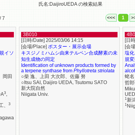
氏名:DaijiroUEDA の検索結果
<<<
1
>
/ 7
3B010
4B
2025/03/06 14:15
ポスター・展示会場
規イソ
キスジノミハムシ由来テルペン合成酵素の未
塩化
知生成物の同定
規変
Identification of unknown products formed by
Anal
a terpene synthase from
Phyllotreta striolata
alcoh
、岡田
○柴 逸、上田 大次郎、佐藤 努
蛯名
○Itsu SAI, Daijiro UEDA, Tsutomu SATO
哲郎
新大院自然
Mik
3
DA
,
Niigata Univ.
UE
1
新
3
1
工、
Nii
agawa