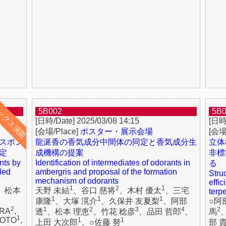
5B002
5B
2025/03/08 14:15
ポスター・展示会場
スポン
龍涎香の香気成分中間体の同定と香気成分生
立体
定
成機構の提案
非標
nts by
Identification of intermediates of odorants in
る
led
ambergris and proposal of the formation
Stru
mechanism of odorants
effi
1
2
1
、松本
天野 未結
、谷口 慈将
、木村 優太
、三宅
terp
1
1
1
康隆
、大塚 滉介
、久保井 友夏梨
、阿部
○阿
2
1
2
3
4
2
URA
,
透
、松本 理恵
、竹花 稔彦
、品田 哲郎
、
馬
1
MOTO
,
1
1
上田 大次郎
、○佐藤 努
部 