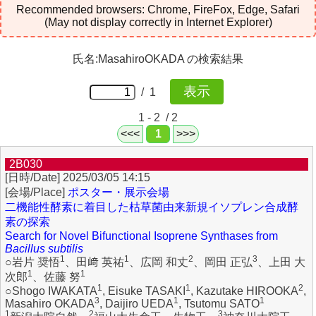
Recommended browsers: Chrome, FireFox, Edge, Safari
(May not display correctly in Internet Explorer)
氏名:MasahiroOKADA の検索結果
/ 1
1 - 2 / 2
<<<
1
>>>
2B030
2025/03/05 14:15
ポスター・展示会場
二機能性酵素に着目した枯草菌由来新規イソプレン合成酵
素の探索
Search for Novel Bifunctional Isoprene Synthases from
Bacillus subtilis
1
1
2
3
○岩片 奨悟
、田﨑 英祐
、広岡 和丈
、岡田 正弘
、上田 大
1
1
次郎
、佐藤 努
1
1
2
○Shogo IWAKATA
, Eisuke TASAKI
, Kazutake HIROOKA
,
3
1
1
Masahiro OKADA
, Daijiro UEDA
, Tsutomu SATO
1
2
3