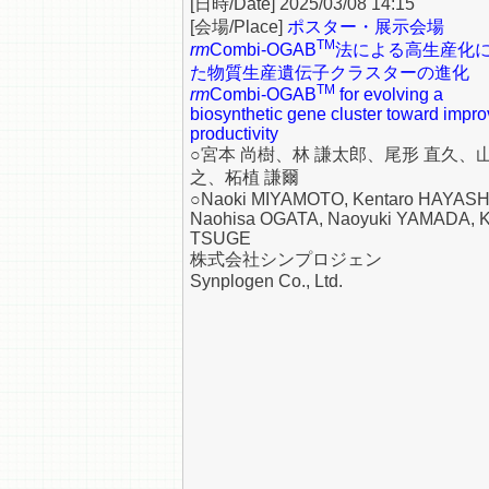
2025/03/08 14:15
ポスター・展示会場
TM
rm
Combi-OGAB
法による高生産化
た物質生産遺伝子クラスターの進化
TM
rm
Combi-OGAB
for evolving a
biosynthetic gene cluster toward impr
productivity
○宮本 尚樹、林 謙太郎、尾形 直久、山
之、柘植 謙爾
○Naoki MIYAMOTO, Kentaro HAYASH
Naohisa OGATA, Naoyuki YAMADA, K
TSUGE
株式会社シンプロジェン
Synplogen Co., Ltd.