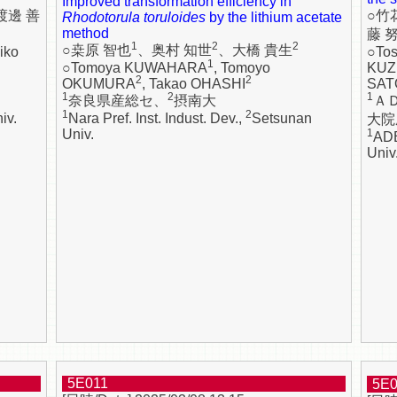
Improved transformation efficiency in
渡邊 善
○竹
Rhodotorula toruloides
by the lithium acetate
method
藤 
1
2
2
○桒原 智也
、奥村 知世
、大橋 貴生
Riko
○To
1
○Tomoya KUWAHARA
, Tomoyo
KUZ
2
2
OKUMURA
, Takao OHASHI
SAT
1
2
1
奈良県産総セ、
摂南大
Ａ
1
2
iv.
Nara Pref. Inst. Indust. Dev.,
Setsunan
大院
Univ.
1
ADE
Univ.
5E011
5E