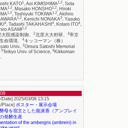
1
1,2
toshi KATO
, Aoi KIMISHIMA
, Sota
1,2
1,2
NMA
, Masako HONSHO
, Hiroki
1,2
1,2
IMA
, Toshiyuki TOKIWA
, Akihiro
1,2
3
GAWARA
, Kenichi NONAKA
, Yasuko
4
4
4
KI
, Tadashi TAKAHASHI
, Kotaro ITO
,
1,2
hiro ASAMI
2
3
里大院感染制御、
北里大大村研、
帝京
4
生命環境、
キッコーマン（株）
2
asato Univ.,
Omura Satoshi Memorial
3
4
,
Teikyo Univ. of Science,
Kikkoman
.
009
2025/03/08 13:15
ポスター・展示会場
酵母を宿主とした龍涎香（アンブレイ
の発酵生産
entation of the ambergris (ambrein) in
sake yeast