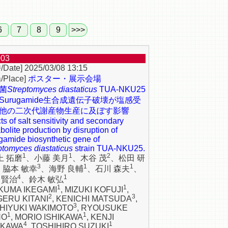
6
7
8
9
>>>
003
2025/03/08 13:15
ポスター・展示会場
菌
Streptomyces diastaticus
TUA-NKU25
Surugamide生合成遺伝子破壊が塩感受
他の二次代謝産物生産に及ぼす影響
ts of salt sensitivity and secondary
bolite production by disruption of
gamide biosynthetic gene of
ptomyces diastaticus
strain TUA-NKU25.
1
1
2
上 拓磨
、小藤 美月
、木谷 茂
、松田 研
3
1
1
、脇本 敏幸
、海野 良輔
、石川 森夫
、
4
1
 賢治
、鈴木 敏弘
1
1
KUMA IKEGAMI
, MIZUKI KOFUJI
,
2
3
GERU KITANI
, KENICHI MATSUDA
,
3
HIYUKI WAKIMOTO
, RYOUSUKE
1
1
NO
, MORIO ISHIKAWA
, KENJI
4
1
AKAWA
, TOSHIHIRO SUZUKI