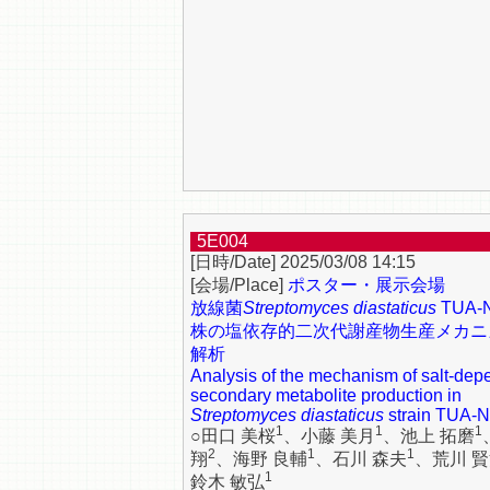
5E004
2025/03/08 14:15
ポスター・展示会場
放線菌
Streptomyces diastaticus
TUA-
株の塩依存的二次代謝産物生産メカニ
解析
Analysis of the mechanism of salt-dep
secondary metabolite production in
Streptomyces diastaticus
strain TUA-
1
1
1
○田口 美桜
、小藤 美月
、池上 拓磨
2
1
1
翔
、海野 良輔
、石川 森夫
、荒川 
1
鈴木 敏弘