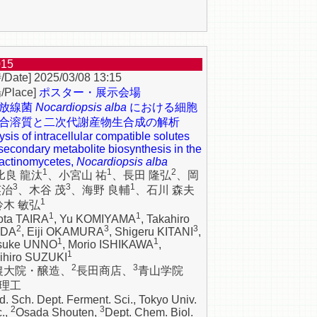
015
2025/03/08 13:15
ポスター・展示会場
放線菌
Nocardiopsis alba
における細胞
合溶質と二次代謝産物生合成の解析
ysis of intracellular compatible solutes
secondary metabolite biosynthesis in the
 actinomycetes,
Nocardiopsis alba
1
1
2
比良 龍汰
、小宮山 祐
、長田 隆弘
、岡
3
3
1
英治
、木谷 茂
、海野 良輔
、石川 森夫
1
鈴木 敏弘
1
1
ota TAIRA
, Yu KOMIYAMA
, Takahiro
2
3
3
ADA
, Eiji OKAMURA
, Shigeru KITANI
,
1
1
suke UNNO
, Morio ISHIKAWA
,
1
ihiro SUZUKI
2
3
農大院・醸造、
長田商店、
青山学院
理工
d. Sch. Dept. Ferment. Sci., Tokyo Univ.
2
3
c.,
Osada Shouten,
Dept. Chem. Biol.