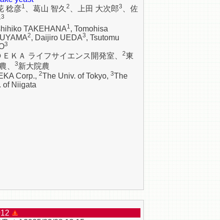
1
2
3
花 稔彦
、葛山 智久
、上田 大次郎
、佐
3
努
1
shihiko TAKEHANA
, Tomohisa
2
3
UYAMA
, Daijiro UEDA
, Tsutomu
3
O
2
ＤＥＫＡ ライフサイエンス開発室、
東
3
農、
新大院農
2
3
KA Corp.,
The Univ. of Tokyo,
The
 of Niigata
012