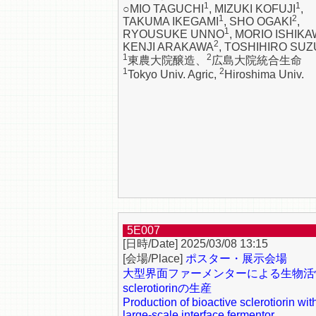
1
1
○MIO TAGUCHI
, MIZUKI KOFUJI
,
1
2
TAKUMA IKEGAMI
, SHO OGAKI
,
1
RYOUSUKE UNNO
, MORIO ISHIK
2
KENJI ARAKAWA
, TOSHIHIRO SUZ
1
2
東農大院醸造、
広島大院統合生命
1
2
Tokyo Univ. Agric,
Hiroshima Univ.
5E007
2025/03/08 13:15
ポスター・展示会場
大型界面ファーメンターによる生物活
sclerotiorinの生産
Production of bioactive sclerotiorin wit
large-scale interface fermentor