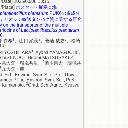
2025/03/08 13:15
ポスター・展示会場
iplantibacillus plantarum
PUK6の多成分
テリオシン輸送タンパク質に関する研究
 on the transporter of the multiple
eriocins of
Lactiplantibacillus plantarum
6.
1
2
3
原 真希
、山口 綾美
、善藤 威史
、松崎
1,2
1
2
ki YOSHIHARA
, Ayami YAMAGUCHI
,
3
1,2
eshi ZENDO
, Hiromi MATSUSAKI
2
本県大院・環境共生、
熊本県大・環境共
3
九大院・農
d. Sch. Environ. Sym. Sci., Pref. Univ.
2
amoto,
Fac. Environ. Sym. Sci., Pref.
3
. Kumamoto,
Grad. Sch. Agric., Kyusyu
.