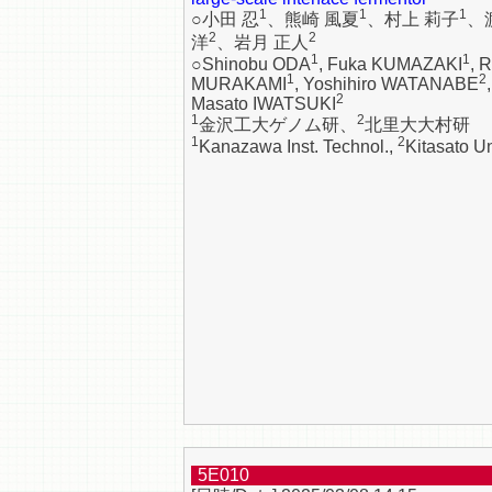
1
1
1
○小田 忍
、熊崎 風夏
、村上 莉子
、
2
2
洋
、岩月 正人
1
1
○Shinobu ODA
, Fuka KUMAZAKI
, 
1
2
MURAKAMI
, Yoshihiro WATANABE
,
2
Masato IWATSUKI
1
2
金沢工大ゲノム研、
北里大大村研
1
2
Kanazawa Inst. Technol.,
Kitasato Un
5E010