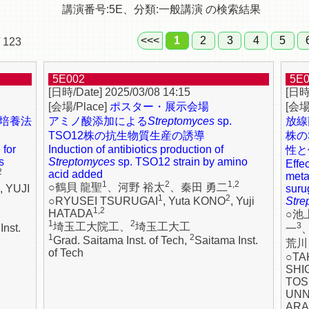
講演番号:5E、分類:一般講演 の検索結果
<<<
1
2
3
4
5
/ 123
5E002
5E
2025/03/08 14:15
ポスター・展示会場
培養法
アミノ酸添加による
Streptomyces
sp.
放線
TSO12株の抗生物質生産の誘導
株の
 for
Induction of antibiotics production of
性と
s
Streptomyces
sp. TSO12 strain by amino
Effec
2
acid added
meta
1
2
1,2
○鶴貝 龍聖
、河野 裕太
、秦田 勇二
, YUJI
suru
1
2
○RYUSEI TSURUGAI
, Yuta KONO
, Yuji
Stre
1,2
HATADA
○池
1
2
埼玉工大院工、
埼玉工大工
3
Inst.
一
1
2
Grad. Saitama Inst. of Tech,
Saitama Inst.
荒川
of Tech
○TA
SHI
TOS
UN
AR