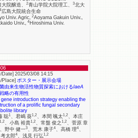
2
3
農大院醸造、
青山学院大院理工、
北大
4
広島大院統合生命
2
yo Univ. Agric,
Aoyama Gakuin Univ.,
4
kaido Univ.,
Hiroshima Univ.
006
2025/03/08 14:15
ポスター・展示会場
菌由来生物活性物質探索における
laeA
戦略の有用性
gene introduction strategy enabling the
truction of a prolific fungal secondary
olite library
1
1,2
1,2
藤 聡
、君嶋 葵
、本間 颯太
、本庄
1,2
1,2
1,2
、小島 裕貴
、常盤 俊之
、菅原 章
3
4
4
、野中 健一
、荒木 康子
、高橋 理
、
4
1,2
 考太郎
、浅見 行弘