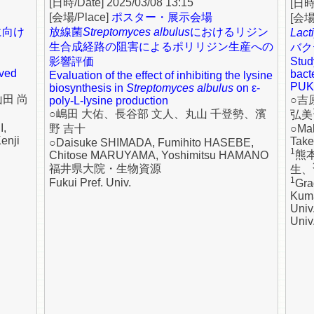
2025/03/08 13:15
ポスター・展示会場
に向け
放線菌
Streptomyces albulus
におけるリジン
Lact
生合成経路の阻害によるポリリジン生産への
バク
影響評価
Study
oved
bact
Evaluation of the effect of inhibiting the lysine
PUK
biosynthesis in
Streptomyces albulus
on ε-
田 尚
○吉
poly-L-lysine production
○嶋田 大佑、長谷部 文人、丸山 千登勢、濱
弘美
I,
野 吉十
○Ma
enji
Tak
○Daisuke SHIMADA, Fumihito HASEBE,
1
熊
Chitose MARUYAMA, Yoshimitsu HAMANO
福井県大院・生物資源
生、
1
Fukui Pref. Univ.
Gra
Kum
Univ
Univ