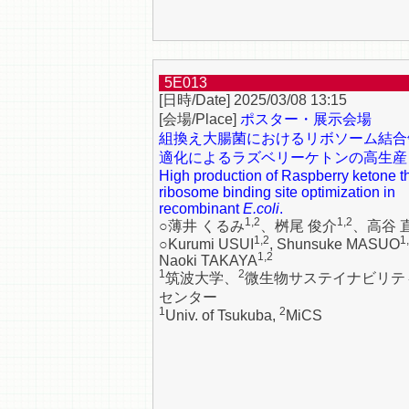
5E013
2025/03/08 13:15
ポスター・展示会場
組換え大腸菌におけるリボソーム結合
適化によるラズベリーケトンの高生産
High production of Raspberry ketone t
ribosome binding site optimization in
recombinant
E.coli
.
1,2
1,2
○薄井 くるみ
、桝尾 俊介
、高谷 
1,2
1
○Kurumi USUI
, Shunsuke MASUO
1,2
Naoki TAKAYA
1
2
筑波大学、
微生物サステイナビリテ
センター
1
2
Univ. of Tsukuba,
MiCS