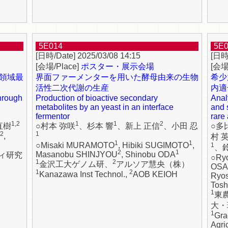
5E014
5E
2025/03/08 14:15
ポスター・展示会場
領域最
界面ファーメンターを用いた酵母由来の生物
希少
活性二次代謝の生産
内適
hrough
Production of bioactive secondary
Anal
metabolites by an yeast in an interface
and 
fermentor
rare
1,2
1
1
2
直樹
○村本 弥咲
、杉本 響
、新上 正信
、小田 忍
○多
,2
1
,
村 
1
1
○Misaki MURAMOTO
, Hibiki SUGIMOTO
,
1
、
2
1
Masanobu SHINJYOU
, Shinobu ODA
ィ研究
○Ry
1
2
金沢工大ゲノム研、
アルソア慧央（株）
OS
1
2
Kanazawa Inst Technol.,
AOB KEIOH
Ryo
Tosh
1
東
大・
1
Gra
Agri