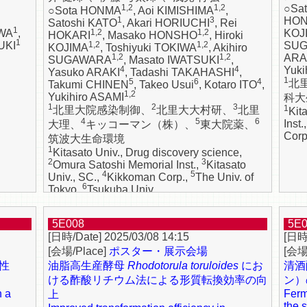
1,2
1,2
○Sa
○Sota HONMA
, Aoi KIMISHIMA
,
1
3
HO
Satoshi KATO
, Akari HORIUCHI
, Rei
1
AWA
,
1,2
1,2
KOJ
HOKARI
, Masako HONSHO
, Hiroki
1
UKI
1,2
1,2
SU
KOJIMA
, Toshiyuki TOKIWA
, Akihiro
1,2
1,2
ARA
SUGAWARA
, Masato IWATSUKI
,
4
4
Yuki
Yasuko ARAKI
, Tadashi TAKAHASHI
,
1
5
6
4
北
Takumi CHINEN
, Takeo Usui
, Kotaro ITO
,
1,2
Yukihiro ASAMI
科大
1
2
3
1
北里大院感染制御、
北里大大村研、
北里
Kit
4
5
6
Inst.
大理、
キッコーマン（株）、
東大院薬、
Corp
筑波大生命環境
1
Kitasato Univ., Drug discovery science,
2
3
Omura Satoshi Memorial Inst.,
Kitasato
4
5
Univ., SC.,
Kikkoman Corp.,
The Univ. of
6
Tokyo,
Tsukuba Univ.
5E008
5E
2025/03/08 14:15
ポスター・展示会場
性
油脂高生産酵母
Rhodotorula toruloides
にお
清酒
ける酢酸リチウム法による形質転換効率の向
ン）
h a
Ferm
上
the 