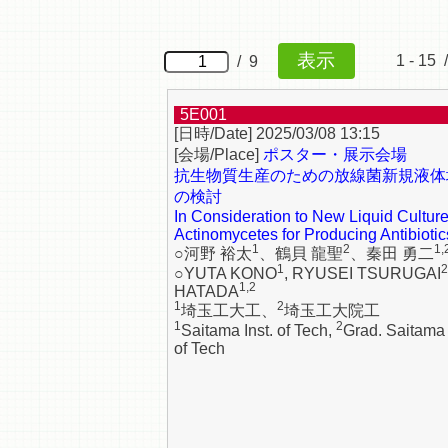
1 - 15 
/ 9
5E001
2025/03/08 13:15
ポスター・展示会場
抗生物質生産のための放線菌新規液体
の検討
In Consideration to New Liquid Culture
Actinomycetes for Producing Antibiotic
1
2
1,
○河野 裕太
、鶴貝 龍聖
、秦田 勇二
1
2
○YUTA KONO
, RYUSEI TSURUGAI
1,2
HATADA
1
2
埼玉工大工、
埼玉工大院工
1
2
Saitama Inst. of Tech,
Grad. Saitama 
of Tech