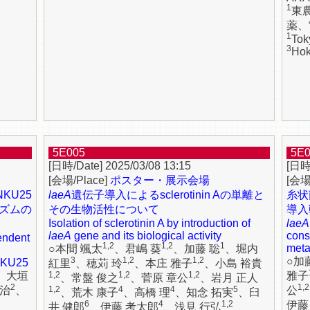
1
東
薬、
1
Tok
3
Hok
5E005
5E
2025/03/08 13:15
ポスター・展示会場
NKU25
laeA
遺伝子導入によるsclerotinin Aの単離と
糸状
ズムの
その生物活性について
導入
Isolation of sclerotinin A by introduction of
laeA
laeA
gene and its biological activity
cons
endent
1,2
1,2
1
metab
○本間 颯太
、君嶋 葵
、加藤 聡
、堀内
3
1,2
1,2
○加
NKU25
紅里
、穂苅 玲
、本庄 雅子
、小島 裕貴
、大垣
1,2
1,2
1,2
雅子
、常盤 俊之
、菅原 章公
、岩月 正人
2
1,2
賢治
、
1,2
4
4
5
公
、荒木 康子
、高橋 理
、知念 拓実
、臼
6
4
1,2
伊藤
井 健郎
、伊藤 考太郎
、浅見 行弘