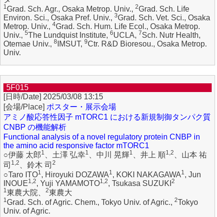
1
2
Grad. Sch. Agr., Osaka Metrop. Univ.,
Grad. Sch. Life
3
Environ. Sci., Osaka Pref. Univ.,
Grad. Sch. Vet. Sci., Osaka
4
Metrop. Univ.,
Grad. Sch. Hum. Life Ecol., Osaka Metrop.
5
6
7
Univ.,
The Lundquist Institute,
UCLA,
Sch. Nutr Health,
8
9
Otemae Univ.,
IMSUT,
Ctr. R&D Bioresou., Osaka Metrop.
Univ.
5F015
2025/03/08 13:15
ポスター・展示会場
アミノ酸応答性因子 mTORC1 における新規制御タンパク質
CNBP の機能解析
Functional analysis of a novel regulatory protein CNBP in
the amino acid responsive factor mTORC1
1
1
1
1,2
○伊藤 太郎
、土澤 弘幸
、中川 晃輝
、井上 順
、山本 祐
1,2
2
司
、鈴木 司
1
1
1
○Taro ITO
, Hiroyuki DOZAWA
, KOKI NAKAGAWA
, Jun
1,2
1,2
2
INOUE
, Yuji YAMAMOTO
, Tsukasa SUZUKI
1
2
東農大院、
東農大
1
2
Grad. Sch. of Agric. Chem., Tokyo Univ. of Agric.,
Tokyo
Univ. of Agric.