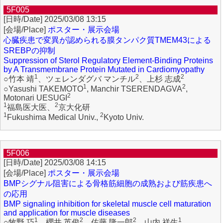
5F005
2025/03/08 13:15
ポスター・展示会場
心臓疾患で変異が認められる膜タンパク質TMEM43による
SREBPの抑制
Suppression of Sterol Regulatory Element-Binding Proteins
by A Transmembrane Protein Mutated in Cardiomyopathy
1
2
2
○竹本 靖
、ツェレンダグバ マンチル
、上杉 志成
1
2
○Yasushi TAKEMOTO
, Manchir TSERENDAGVA
,
2
Motonari UESUGI
1
2
福島医大医、
京大化研
1
2
Fukushima Medical Univ.,
Kyoto Univ.
5F006
2025/03/08 14:15
ポスター・展示会場
BMPシグナル阻害による骨格筋細胞の成熟および筋疾患へ
の応用
BMP signaling inhibition for skeletal muscle cell maturation
and application for muscle diseases
1
2
2
1
○牧野 巧
、櫻井 英俊
、佐藤 隆一郎
、山内 祥生