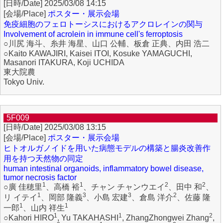
2025/03/08 14:15
ポスター・展示会場
免疫細胞のフェロトーシスにおけるアクロレインの関与
Involvement of acrolein in immune cell's ferroptosis
○川尻 海斗、糸井 海星、山口 公輔、板倉 正典、内田 浩二
○Kaito KAWAJIRI, Kaisei ITOI, Kosuke YAMAGUCHI,
Masanori ITAKURA, Koji UCHIDA
東大院農
Tokyo Univ.
5F009
2025/03/08 13:15
ポスター・展示会場
ヒトオルガノイドを用いた病態モデルの構築と腸炎改善作
用を持つ天然物の同定
human intestinal organoids, inflammatory bowel disease,
tumor necrosis factor
1
1
2
2
○廣 佳穂里
、高橋 裕
、チャン チャンウエイ
、田中 和
、
1
3
3
2
リ イテイ
、岡部 隆義
、小島 宏建
、倉島 洋介
、佐藤 隆
1
1
一郎
、山内 祥生
1
1
2
○Kahori HIRO
, Yu TAKAHASHI
, ZhangZhongwei Zhang
,