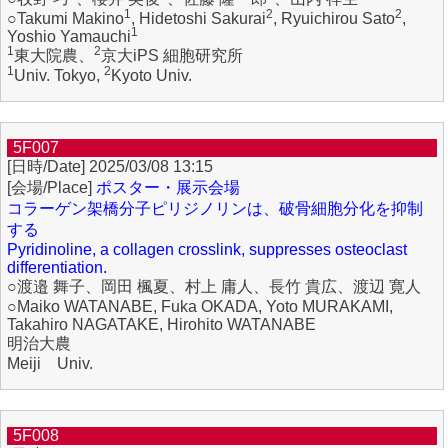
1
2
2
○Takumi Makino
, Hidetoshi Sakurai
, Ryuichirou Sato
,
1
Yoshio Yamauchi
1
2
東大院農、
京大iPS 細胞研究所
1
2
Univ. Tokyo,
Kyoto Univ.
5F007
2025/03/08 13:15
ポスター・展示会場
コラーゲン架橋分子ピリジノリンは、破骨細胞分化を抑制
する
Pyridinoline, a collagen crosslink, suppresses osteoclast
differentiation.
○渡邉 舞子、岡田 楓夏、村上 庸人、長竹 貴広、渡辺 寛人
○Maiko WATANABE, Fuka OKADA, Yoto MURAKAMI,
Takahiro NAGATAKE, Hirohito WATANABE
明治大農
Meiji Univ.
5F008