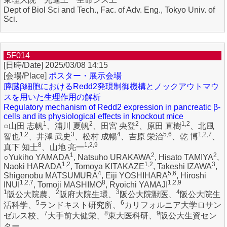
Dept of Biol Sci and Tech., Fac. of Adv. Eng., Tokyo Univ. of
Sci.
5F014
2025/03/08 14:15
ポスター・展示会場
膵臓β細胞におけるRedd2発現制御機構とノックアウトマウ
スを用いた生理作用の解析
Regulatory mechanism of Redd2 expression in pancreatic β-
cells and its physiological effects in knockout mice
1
2
2
1,2
○山田 志帆
、浦川 夏帆
、田宮 央登
、原田 直樹
、北風
1,2
3
4
5,6
1,2,7
智也
、井澤 武史
、松村 成暢
、吉原 栄治
、乾 博
、
8
1,2,9
真下 知士
、山地 亮一
1
2
2
○Yukiho YAMADA
, Natsuho URAKAWA
, Hisato TAMIYA
,
1,2
1,2
3
Naoki HARADA
, Tomoya KITAKAZE
, Takeshi IZAWA
,
4
5,6
Shigenobu MATSUMURA
, Eiji YOSHIHARA
, Hiroshi
1,2,7
8
1,2,9
INUI
, Tomoji MASHIMO
, Ryoichi YAMAJI
1
2
3
4
阪公大院農、
阪府大院生環、
阪公大院獣医、
阪公大院生
5
6
活科学、
ランドキスト研究所、
カリフォルニア大学ロサン
7
8
9
ゼルス校、
大手前大健栄、
東大医科研、
阪公大生資セン
ター