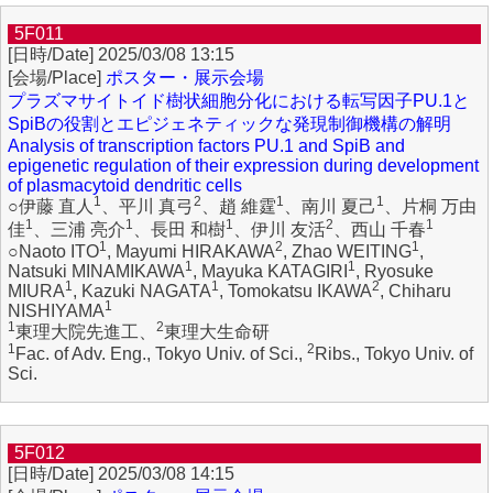
5F011
2025/03/08 13:15
ポスター・展示会場
プラズマサイトイド樹状細胞分化における転写因子PU.1と
SpiBの役割とエピジェネティックな発現制御機構の解明
Analysis of transcription factors PU.1 and SpiB and
epigenetic regulation of their expression during development
of plasmacytoid dendritic cells
1
2
1
1
○伊藤 直人
、平川 真弓
、趙 維霆
、南川 夏己
、片桐 万由
1
1
1
2
1
佳
、三浦 亮介
、長田 和樹
、伊川 友活
、西山 千春
1
2
1
○Naoto ITO
, Mayumi HIRAKAWA
, Zhao WEITING
,
1
1
Natsuki MINAMIKAWA
, Mayuka KATAGIRI
, Ryosuke
1
1
2
MIURA
, Kazuki NAGATA
, Tomokatsu IKAWA
, Chiharu
1
NISHIYAMA
1
2
東理大院先進工、
東理大生命研
1
2
Fac. of Adv. Eng., Tokyo Univ. of Sci.,
Ribs., Tokyo Univ. of
Sci.
5F012
2025/03/08 14:15