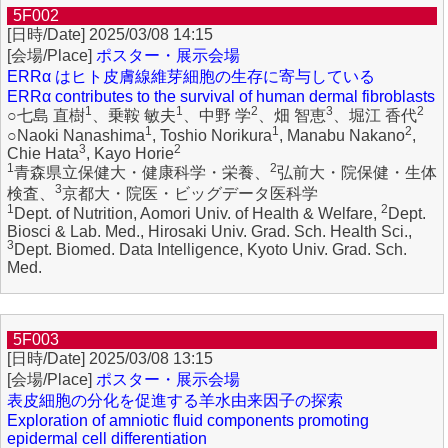
5F002
2025/03/08 14:15
ポスター・展示会場
ERRα はヒト皮膚線維芽細胞の生存に寄与している
ERRα contributes to the survival of human dermal fibroblasts
1
1
2
3
2
○七島 直樹
、乗鞍 敏夫
、中野 学
、畑 智恵
、堀江 香代
1
1
2
○Naoki Nanashima
, Toshio Norikura
, Manabu Nakano
,
3
2
Chie Hata
, Kayo Horie
1
2
青森県立保健大・健康科学・栄養、
弘前大・院保健・生体
3
検査、
京都大・院医・ビッグデータ医科学
1
2
Dept. of Nutrition, Aomori Univ. of Health & Welfare,
Dept.
Biosci & Lab. Med., Hirosaki Univ. Grad. Sch. Health Sci.,
3
Dept. Biomed. Data Intelligence, Kyoto Univ. Grad. Sch.
Med.
5F003
2025/03/08 13:15
ポスター・展示会場
表皮細胞の分化を促進する羊水由来因子の探索
Exploration of amniotic fluid components promoting
epidermal cell differentiation