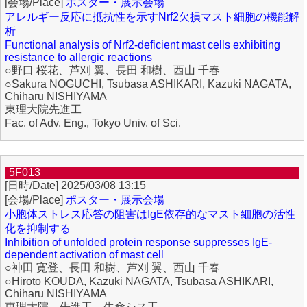
ポスター・展示会場
アレルギー反応に抵抗性を示すNrf2欠損マスト細胞の機能解
析
Functional analysis of Nrf2-deficient mast cells exhibiting
resistance to allergic reactions
○野口 桜花、芦刈 翼、長田 和樹、西山 千春
○Sakura NOGUCHI, Tsubasa ASHIKARI, Kazuki NAGATA,
Chiharu NISHIYAMA
東理大院先進工
Fac. of Adv. Eng., Tokyo Univ. of Sci.
5F013
2025/03/08 13:15
ポスター・展示会場
小胞体ストレス応答の阻害はIgE依存的なマスト細胞の活性
化を抑制する
Inhibition of unfolded protein response suppresses IgE-
dependent activation of mast cell
○神田 寛登、長田 和樹、芦刈 翼、西山 千春
○Hiroto KOUDA, Kazuki NAGATA, Tsubasa ASHIKARI,
Chiharu NISHIYAMA
東理大院 先進工 生命シス工