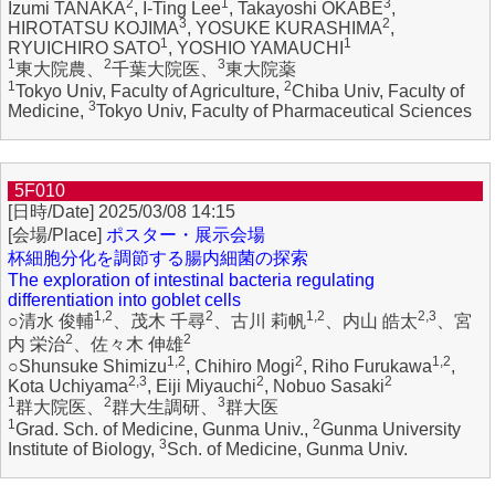
2
1
3
Izumi TANAKA
, I-Ting Lee
, Takayoshi OKABE
,
3
2
HIROTATSU KOJIMA
, YOSUKE KURASHIMA
,
1
1
RYUICHIRO SATO
, YOSHIO YAMAUCHI
1
2
3
東大院農、
千葉大院医、
東大院薬
1
2
Tokyo Univ, Faculty of Agriculture,
Chiba Univ, Faculty of
3
Medicine,
Tokyo Univ, Faculty of Pharmaceutical Sciences
5F010
2025/03/08 14:15
ポスター・展示会場
杯細胞分化を調節する腸内細菌の探索
The exploration of intestinal bacteria regulating
differentiation into goblet cells
1,2
2
1,2
2,3
○清水 俊輔
、茂木 千尋
、古川 莉帆
、内山 皓太
、宮
2
2
内 栄治
、佐々木 伸雄
1,2
2
1,2
○Shunsuke Shimizu
, Chihiro Mogi
, Riho Furukawa
,
2,3
2
2
Kota Uchiyama
, Eiji Miyauchi
, Nobuo Sasaki
1
2
3
群大院医、
群大生調研、
群大医
1
2
Grad. Sch. of Medicine, Gunma Univ.,
Gunma University
3
Institute of Biology,
Sch. of Medicine, Gunma Univ.