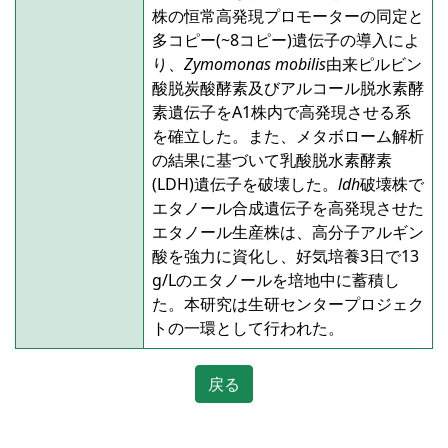
株の恒常高発現プロモーターの同定と
多コピー(~8コピー)遺伝子の導入によ
り、
Zymomonas mobilis
由来ピルビン
酸脱炭酸酵素及びアルコール脱水素酵
素遺伝子をA1株内で高発現させる系
を確立した。また、メタボローム解析
の結果に基づいて乳酸脱水素酵素
(LDH)遺伝子を破壊した。
ldh
破壊株で
エタノール合成遺伝子を高発現させた
エタノール生産株は、高分子アルギン
酸を強力に資化し、好気培養3日で13
g/Lのエタノールを培地中に蓄積し
た。本研究は生研センタープロジェク
トの一環として行われた。
戻る