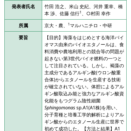
発表者氏名
竹田 浩之、米山 史紀、河井 重幸、橋
1
本 渉、佐藤 信行
、○村田 幸作
1
所属
京大・農、
マルハニチロ・中研
要旨
【目的】海藻をはじめとする海洋バイ
オマス由来のバイオエタノールは、食
料消費や農地利用との競合等の問題が
起きない第3世代バイオ燃料の一つと
して注目されている。しかし、褐藻の
主成分であるアルギン酸(ウロン酸重
合体)からエタノールを生産する技術
が確立されていない。体腔によるアル
ギン酸取込み能と強力なアルギン酸資
化能をもつグラム陰性細菌
Sphingomonas
sp.A1(A1株)を用い、
分子育種と培養工学的解析によりアル
ギン酸からのエタノール生産に世界で
初めて成功した。【方法と結果】A1