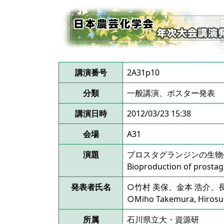
講演番号
2A31p10
分類
一般講演、ポスター発表
講演日時
2012/03/23 15:38
会場
A31
演題
プロスタグランジンの生物
Bioproduction of prostagl
発表者氏名
○竹村 美保、金本 浩介、
○Miho Takemura, Hirosu
所属
石川県立大・資源研