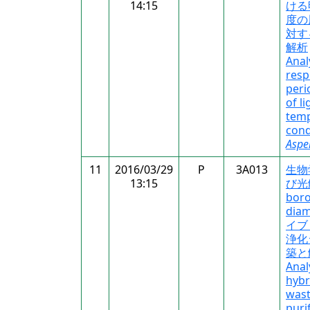
14:15
ける
度の
対す
解析
Anal
resp
peri
of l
tem
cond
Asper
11
2016/03/29
P
3A013
生物
13:15
び光
bor
dia
イブ
浄化
築と
Anal
hybr
was
puri