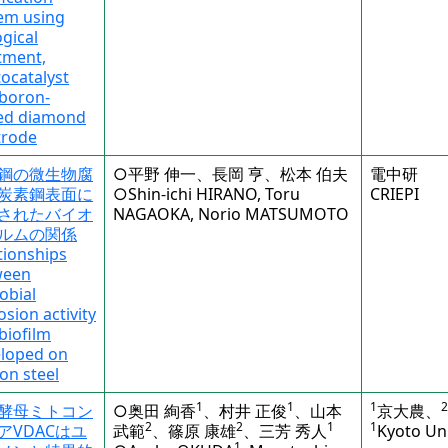
em using
ogical
tment,
ocatalyst
boron-
ed diamond
trode
鋼の微生物腐
○平野 伸一、長岡 亨、松本 伯夫
電中研
炭素鋼表面に
○Shin-ichi HIRANO, Toru
CRIEPI
されたバイオ
NAGAOKA, Norio MATSUMOTO
ルムの関係
tionships
ween
obial
osion activity
biofilm
loped on
on steel
1
1
1
2
酵母ミトコン
○奥田 絢香
、村井 正俊
、山本
京大農、
2
2
1
1
アVDACはユ
武範
、篠原 康雄
、三芳 秀人
Kyoto Uni
1