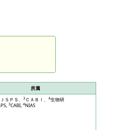
所属
3
4
ＪＳＰＳ、
ＣＡＢＩ、
生物研
3
4
SPS,
CABI,
NIAS