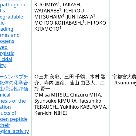
1
pathogenic
KUGIMIYA
, TAKASHI
1
t's
WATANABE
, ICHIROU
4
1
egradable
MITSUHARA
, JUN TABATA
,
1
ic-
MOTOO KOITABASHI
, HIROKO
1
rading
KITAMOTO
ymes and
hogens
wed
rgistic
icidal
ity.
ーゲンペプチ
○三井 美彩、三田 千鶴、木村 駿
宇都宮大
化体の化学合
介、寺内 達彦、蕪山 由己人、二
Utsunomiy
生理活性評価
瓶 賢一
ical
○Misa MITSUI, Chizuru MITA,
hesis of the
Syunsuke KIMURA, Tatsuhiko
ation
TERAUCHI, Yukihito KABUYAMA,
ucts of
Ken-ichi NIHEI
agen peptide
their
gical activity