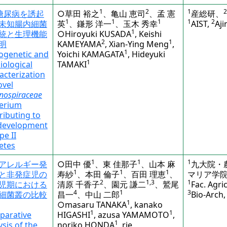
1
2
1
2
型糖尿病を誘起
○草田 裕之
、亀山 恵司
、孟 憲
産総研、
1
1
1
1
2
未知腸内細菌
英
、鎌形 洋一
、玉木 秀幸
AIST,
Aji
1
統と生理機能
○Hiroyuki KUSADA
, Keishi
2
1
明
KAMEYAMA
, Xian-Ying Meng
,
1
ogenetic and
Yoichi KAMAGATA
, Hideyuki
1
iological
TAMAKI
acterization
ovel
nospiraceae
erium
ributing to
development
pe II
etes
1
1
1
アレルギー発
○田中 優
、東 佳那子
、山本 麻
九大院・
1
1
1
と非発症児の
寿紗
、本田 倫子
、百田 理恵
、
マリア学
2
1,3
1
児期における
清原 千香子
、園元 謙二
、鷲尾
Fac. Agri
4
1
3
細菌叢の比較
昌一
、中山 二郎
Bio-Arch,
1
○masaru TANAKA
, kanako
1
1
parative
HIGASHI
, azusa YAMAMOTO
,
1
ysis of the
noriko HONDA
, rie