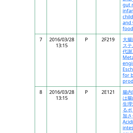
gut 
infa
chil
and 
food
7
2016/03/28
P
2F219
大腸
13:15
ステ
代謝
Meta
engi
Esch
for 
prod
8
2016/03/28
P
2E121
腸内
13:15
は腸
生理
るポ
加さ
Acid
intes