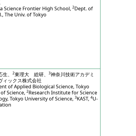
工
2
 Science Frontier High School,
Dept. of
., The Univ. of Tokyo
2
3
応生、
東理大 総研、
神奈川技術アカデミ
ヴィックス株式会社
t of Applied Biological Science, Tokyo
2
 of Science,
Research Institute for Science
3
4
gy, Tokyo University of Science,
KAST,
U-
ation