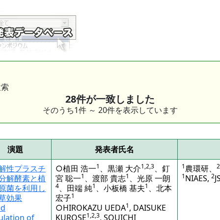
検索
28件が一致しました
そのうち1件 ～ 20件を表示しています
演題
発表者氏名
1
1,2,3
1
2
解性プラスチ
○植田 浩一
、黒瀬 大介
、釘
農環研、
1
1
1
2
分解酵素と植
宮 聡一
、渡部 貴志
、光原 一朗
NIAES,
J
4
1
1
原菌を利用し
、田端 純
、小板橋 基夫
、北本
1
草効果
宏子
1
ed
○HIROKAZU UEDA
, DAISUKE
1,2,3
ulation of
KUROSE
, SOUICHI