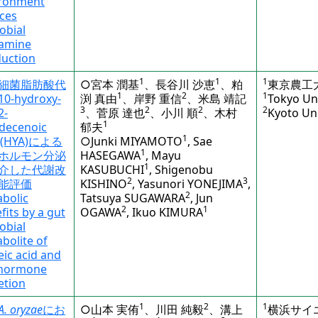
ironment
ces
obial
yamine
uction
1
1
1
細菌脂肪酸代
○宮本 潤基
、長谷川 沙恵
、粕
東京農工
1
2
1
0-hydroxy-
渕 真由
、岸野 重信
、米島 靖記
Tokyo Uni
3
2
2
2
2-
、菅原 達也
、小川 順
、木村
Kyoto Uni
1
decenoic
郁夫
1
d (HYA)による
○Junki MIYAMOTO
, Sae
1
ホルモン分泌
HASEGAWA
, Mayu
1
介した代謝改
KASUBUCHI
, Shigenobu
2
3
能評価
KISHINO
, Yasunori YONEJIMA
,
2
bolic
Tatsuya SUGAWARA
, Jun
2
1
fits by a gut
OGAWA
, Ikuo KIMURA
obial
bolite of
leic acid and
 hormone
etion
1
2
1
A. oryzae
にお
○山本 実侑
、川田 純毅
、溝上
横浜サイ