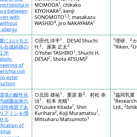
1
microbiota in
MOMODA
, chikako
2
ncy between
KIYOHARA
, kenji
1,3
dren with
SONOMOTO
, masakazu
4
1
without
WASHIO
, jiro NAKAYAMA
 allergy
1
1
2
菌におけるエ
○田代 洋平
、DESAI Shuchi
理研、
カ
2
2
1
2
ル合成経路の
H.
、渥美 正太
Riken,
U
1
工学
○Yohei TASHIRO
, Shuchi H.
2
2
bolic
DESAI
, Shota ATSUMI
neering of
erichia coli
bio-ester
uction
1
2
1
環境の酸性化
○北田 雄祐
、栗原 新
、村松 幸
協同乳業
1
1
1
内細菌由来の
治
、松本 光晴
Research 
1
2
活性物質であ
○Yusuke Kitada
, Shin
Ltd.,
Ishi
2
1
リアミンを増
Kurihara
, Koji Muramatsu
,
1
せる
Mitsuharu Matsumoto
ification of
tinal