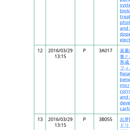
syst
biol
trea
phot
and 
dop
elec
12
2016/03/29
P
3A017
炭素
13:15
食と
形成
フィ
Rela
bet
micr
corr
and 
deve
carb
13
2016/03/29
P
3B055
出芽
13:15
ドリ