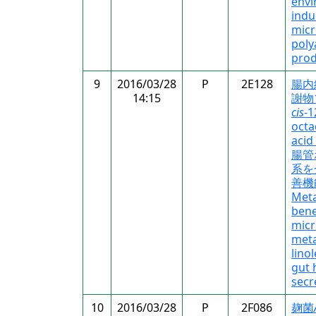
env
indu
micr
pol
prod
9
2016/03/28
P
2E128
腸内
14:15
謝物1
cis
-1
octa
aci
腸管
系を
善機
Meta
bene
micr
meta
lino
gut
secr
10
2016/03/28
P
2F086
麹菌