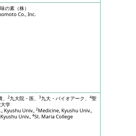
味の素（株）
nomoto Co., Inc.
2
3
4
農、
九大院・医、
九大・バイオアーク、
聖
院大学
2
c., Kyushu Univ.,
Medicine, Kyushu Univ.,
4
 Kyushu Univ.,
St. Maria College