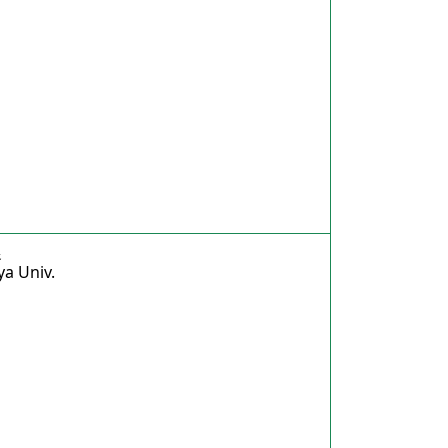
農
a Univ.