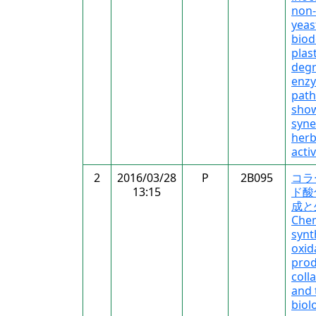
non-
yeas
biod
plast
deg
enz
pat
sho
syne
herb
activ
2
2016/03/28
P
2B095
コラ
13:15
ド酸
成と
Chem
synt
oxid
prod
coll
and 
biolo