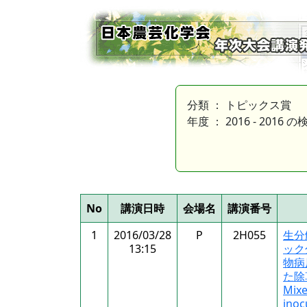
分類 ： トピックス賞
年度 ： 2016 - 2016 の
No
講演日時
会場名
講演番号
1
2016/03/28
P
2H055
生分
13:15
ック
物病
た除
Mix
inoc