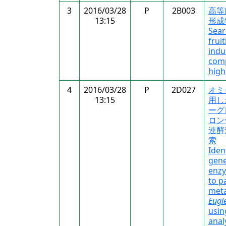
3
2016/03/28
P
2B003
高等
13:15
形成
Sear
frui
indu
comp
high
4
2016/03/28
P
2D027
オミ
13:15
用し
ーグ
ロン
連酵
索
Iden
gene
enzy
to p
meta
Eugle
usin
anal