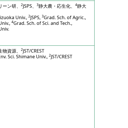
2
3
4
リーン研、
JSPS、
静大農・応生化、
静大
2
3
izuoka Univ.,
JSPS,
Grad. Sch. of Agric.,
4
Univ.,
Grad. Sch. of Sci. and Tech.,
Univ.
2
生物資源、
JST/CREST
2
 Env. Sci. Shimane Univ.,
JST/CREST