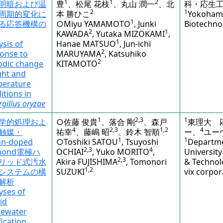
1
1
2
明暗および温
豊
、松尾 花枝
、丸山 潤一
、北
科・応生
2
1
周期的変化に
本 勝ひこ
Yokohama
1
る応答機構の
○Miyu YAMAMOTO
, Junki
Biotechnol
2
1
KAWADA
, Yutaka MIZOKAMI
,
1
ysis of
Hanae MATSUO
, Jun-ichi
2
onse to
MARUYAMA
, Katsuhiko
2
odic change
KITAMOTO
ight and
perature
itions in
gillus oryzae
1
2,3
1
学的処理およ
○佐藤 俊貴
、落合 剛
、森戸
東理大 
4
2,3
1,2
4
触媒・
祐幸
、藤嶋 昭
、鈴木 智順
ー、
ユー
1
1
on-doped
○Toshiki SATOU
, Tsuyoshi
Departmen
2,3
4
mond電極ハ
OCHIAI
, Yuko MORITO
,
University
2,3
リッド式汚水
Akira FUJISHIMA
, Tomonori
& Technolo
1,2
システムの構
SUZUKI
vix corpor
解析
yses of
id
tewater
fication