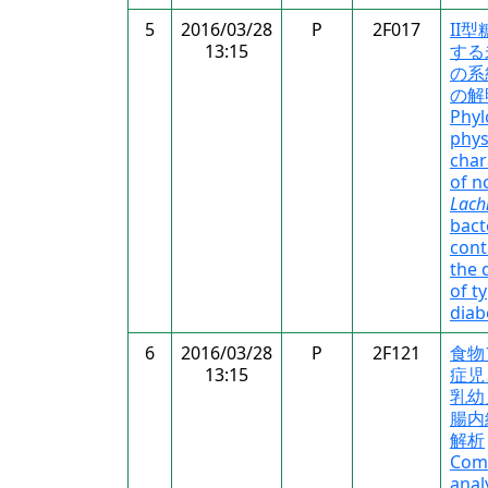
5
2016/03/28
P
2F017
II
13:15
する
の系
の解
Phyl
phys
char
of n
Lach
bact
cont
the 
of ty
diab
6
2016/03/28
P
2F121
食物
13:15
症児
乳幼
腸内
解析
Com
anal