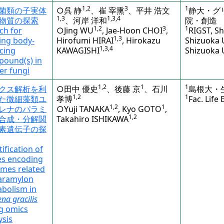
1,2
3
1
菌類の子実体
○呉 静
、崔 宰熏
、平井 浩文
静大・グ
1,3
1,3,4
物質の探索
、河岸 洋和
院・創造
1,2
3
1
ch for
○Jing WU
, Jae-Hoon CHOI
,
RIGST, Sh
1,3
ting body-
Hirofumi HIRAI
, Hirokazu
Shizuoka 
1,3,4
cing
KAWAGISHI
Shizuoka 
ound(s) in
er fungi
1,2
1
1
クス解析を利
○田中 優史
、後藤 京
、石川
島根大・
1,2
1
た微細藻類ユ
孝博
Fac. Life
1,2
1
レナのパラミ
○Yuji TANAKA
, Kyo GOTO
,
1,2
合成・分解関
Takahiro ISHIKAWA
素遺伝子の探
tification of
s encoding
mes related
aramylon
bolism in
na gracilis
g omics
ysis