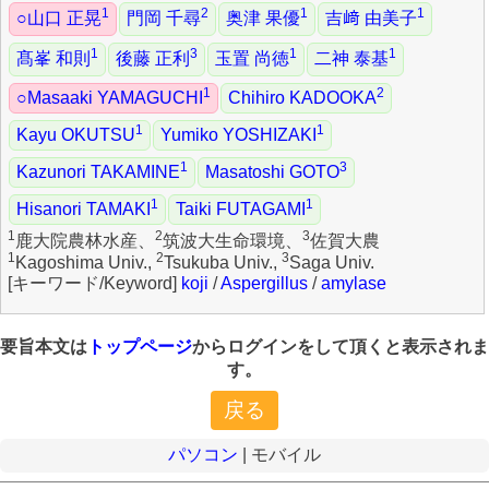
1
2
1
1
○山口 正晃
門岡 千尋
奥津 果優
吉﨑 由美子
1
3
1
1
髙峯 和則
後藤 正利
玉置 尚徳
二神 泰基
1
2
○Masaaki YAMAGUCHI
Chihiro KADOOKA
1
1
Kayu OKUTSU
Yumiko YOSHIZAKI
1
3
Kazunori TAKAMINE
Masatoshi GOTO
1
1
Hisanori TAMAKI
Taiki FUTAGAMI
1
2
3
鹿大院農林水産、
筑波大生命環境、
佐賀大農
1
2
3
Kagoshima Univ.,
Tsukuba Univ.,
Saga Univ.
koji
/
Aspergillus
/
amylase
要旨本文は
トップページ
からログインをして頂くと表示されま
す。
パソコン
| モバイル