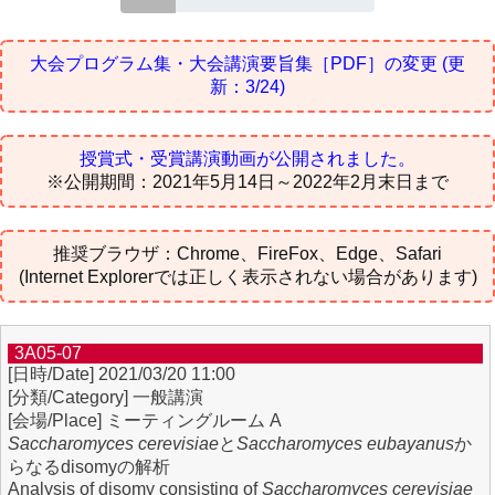
大会プログラム集・大会講演要旨集［PDF］の変更
(更
新：3/24)
授賞式・受賞講演動画が公開されました。
※公開期間：2021年5月14日～2022年2月末日まで
推奨ブラウザ：Chrome、FireFox、Edge、Safari
(Internet Explorerでは正しく表示されない場合があります)
3A05-07
2021/03/20 11:00
一般講演
ミーティングルーム A
Saccharomyces cerevisiae
と
Saccharomyces eubayanus
か
らなるdisomyの解析
Analysis of disomy consisting of
Saccharomyces cerevisiae