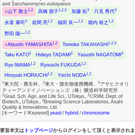
and
Saccharomyces eubayanus
1,2
1,2,3
3
3
○山下 敦士
高橋 朋子
加藤 拓
只見 秀代
3
1,2
1,2
1,2
永富 康司
岩間 亮
福田 良一
堀内 裕之
1,2
野田 陽一
1,2
1,2,3
○Atsushi YAMASHITA
Tomoko TAKAHASHI
3
3
3
Taku KATO
Hideyo TADAMI
Yasushi NAGATOMI
1,2
1,2
Ryo IWAMA
Ryouichi FUKUDA
1,2
1,2
Hiroyuki HORIUCHI
Yoichi NODA
1
2
3
東大院・農生科、
東大・微生物連携機構、
アサヒクオリ
ティーアンドイノベーションズ（株）醸造科学研究所
1
2
Grad. Sch. Agri. and Life Sci., UTokyo.,
CRIIM, Dept. of
3
Biotech., UTokyo.,
Brewing Science Laboratories, Asahi
Quality & Innovations, Ltd.
yeast
/
hybrid
/
chromosome
要旨本文は
トップページ
からログインをして頂くと表示されま