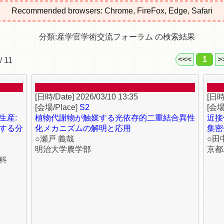
Recommended browsers: Chrome, FireFox, Edge, Safari
分類:産学官学術交流フォーラム の検索結果
<<<
1
>
/ 11
2026/03/10 13:35
S2
生産:
植物代謝物が触媒する光依存的二重結合異性
近接
する分
化メカニズムの解明と応用
集密
○瀬戸 義哉
○田
明治大学農学部
京都
科