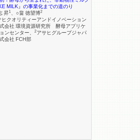
IKE MILK』の事業化までの道のり
1
2
志 昇
、○畠 徳望博
サヒクオリティーアンドイノベーション
式会社 環境資源研究所 酵母アプリケ
2
ョンセンター、
アサヒグループジャパ
式会社 FCH部