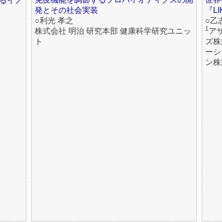
るイノ
発とその社会実装
『L
○利光 孝之
○乙
1
株式会社 明治 研究本部 健康科学研究ユニッ
ア
ト
ズ株
ーシ
ン株