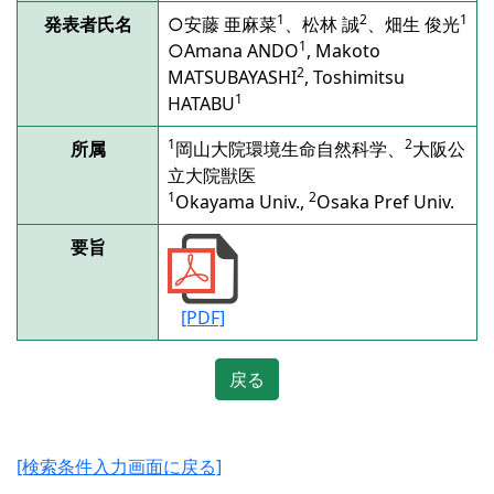
1
2
1
発表者氏名
○安藤 亜麻菜
、松林 誠
、畑生 俊光
1
○Amana ANDO
, Makoto
2
MATSUBAYASHI
, Toshimitsu
1
HATABU
1
2
所属
岡山大院環境生命自然科学、
大阪公
立大院獣医
1
2
Okayama Univ.,
Osaka Pref Univ.
要旨
[PDF]
戻る
[検索条件入力画面に戻る]